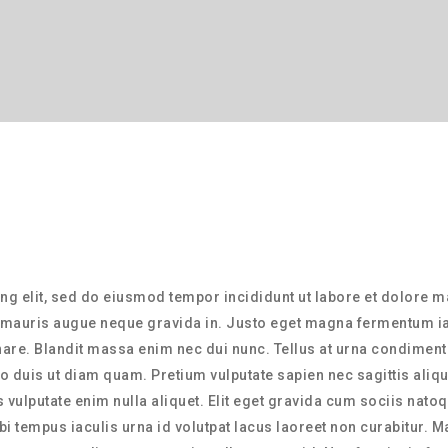
g elit, sed do eiusmod tempor incididunt ut labore et dolore mag
e mauris augue neque gravida in. Justo eget magna fermentum ia
rnare. Blandit massa enim nec dui nunc. Tellus at urna condimen
 leo duis ut diam quam. Pretium vulputate sapien nec sagittis a
is vulputate enim nulla aliquet. Elit eget gravida cum sociis na
tempus iaculis urna id volutpat lacus laoreet non curabitur. M