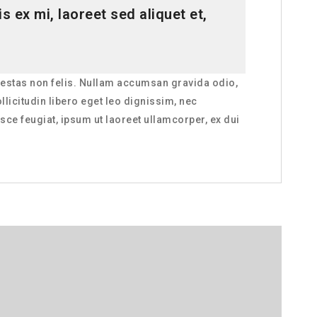
s ex mi, laoreet sed aliquet et,
 egestas non felis. Nullam accumsan gravida odio,
licitudin libero eget leo dignissim, nec
ce feugiat, ipsum ut laoreet ullamcorper, ex dui