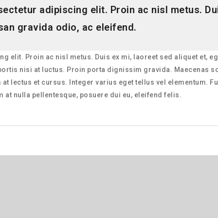
ctetur adipiscing elit. Proin ac nisl metus. Dui
an gravida odio, ac eleifend.
g elit. Proin ac nisl metus. Duis ex mi, laoreet sed aliquet et,
rtis nisi at luctus. Proin porta dignissim gravida. Maecenas sol
lectus et cursus. Integer varius eget tellus vel elementum. Fus
m at nulla pellentesque, posuere dui eu, eleifend felis.