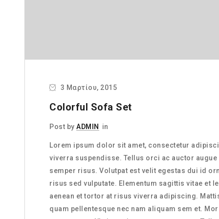
3 Μαρτίου, 2015
Colorful Sofa Set
Post by
ADMIN
in
Lorem ipsum dolor sit amet, consectetur adipiscin
viverra suspendisse. Tellus orci ac auctor augu
semper risus. Volutpat est velit egestas dui id o
risus sed vulputate. Elementum sagittis vitae et
aenean et tortor at risus viverra adipiscing. Matt
quam pellentesque nec nam aliquam sem et. Morbi 