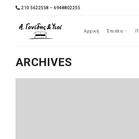
210 5622558 – 6948802255
Αρχική
Έπιπλα
Π
ARCHIVES